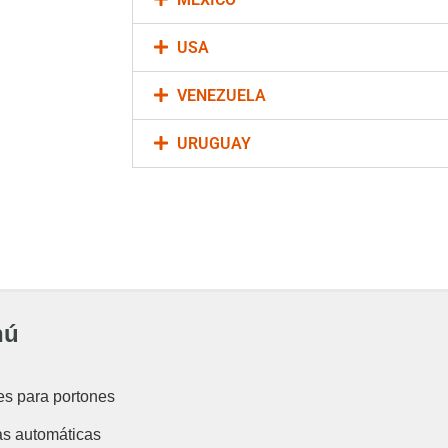
USA
VENEZUELA
URUGUAY
nú
es para portones
as automáticas