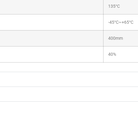
135°C
-45°C~+65°C
400mm
40%