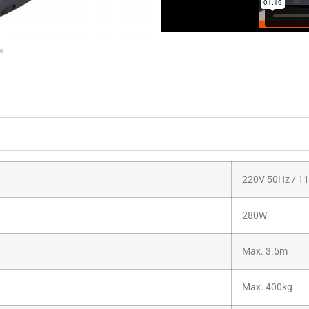
220V 50Hz / 11
280W
Max. 3.5m
Max. 400kg