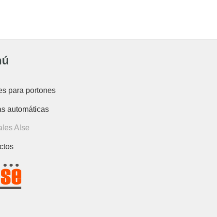
nú
es para portones
as automáticas
les Alse
ctos