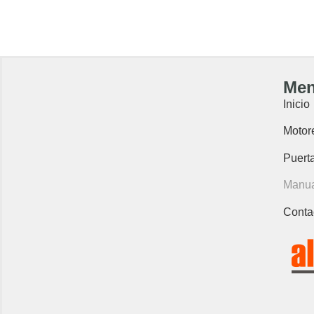
Me
Inicio
Motor
Puert
Manua
Conta